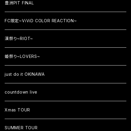
豊洲PIT FINAL
FC限定~ViViD COLOR REACTION~
漢祭り~RIOT~
姫祭り~LOVERS~
just do it OKINAWA
countdown live
Xmas TOUR
SUMMER TOUR