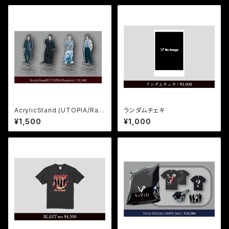
AcrylicStand (UTOPIA/Ran
ランダムチェキ
dom)
¥1,500
¥1,000