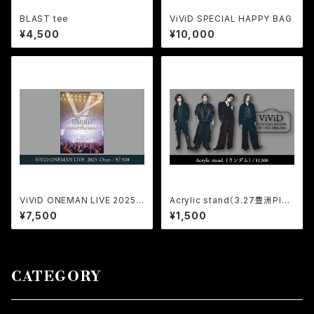
BLAST tee
ViViD SPECIAL HAPPY BAG
¥4,500
¥10,000
ViViD ONEMAN LIVE 2025 -
Acrylic stand（3.27豊洲PIT/
Dear- at TOKYO GARDEN
ランダム）
¥7,500
¥1,500
THEATER
CATEGORY