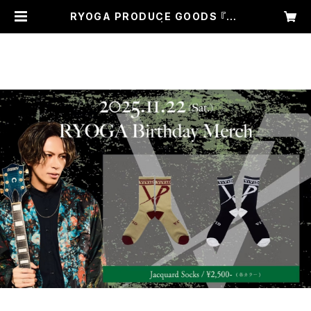
RYOGA PRODUCE GOODS 『Ja
cquard Socks』 | ViViD Projec
t -Dear- ONLINE SHOP