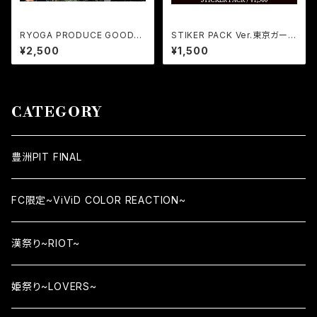
RYOGA PRODUCE GOODS
STIKER PACK Ver.東京ガーデ
『Jacquard Socks』
ンシアター
¥2,500
¥1,500
CATEGORY
豊洲PIT FINAL
FC限定~ViViD COLOR REACTION~
漢祭り~RIOT~
姫祭り~LOVERS~