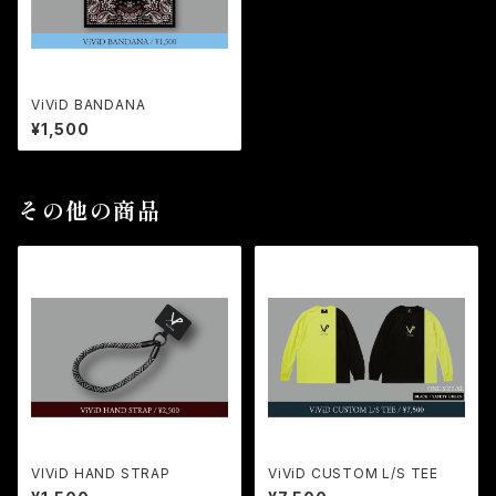
ViViD BANDANA
¥1,500
その他の商品
VIViD HAND STRAP
ViViD CUSTOM L/S TEE