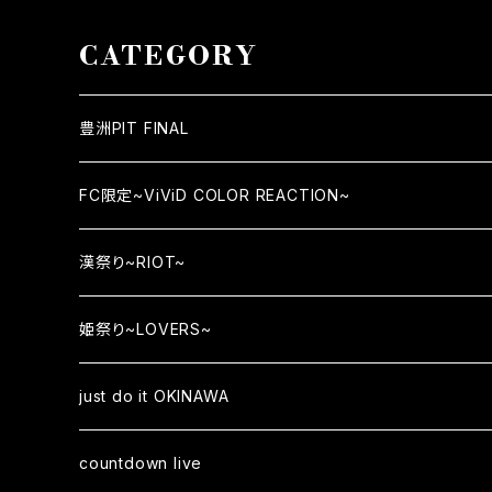
CATEGORY
豊洲PIT FINAL
FC限定~ViViD COLOR REACTION~
漢祭り~RIOT~
姫祭り~LOVERS~
just do it OKINAWA
countdown live