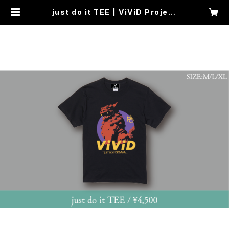
just do it TEE | ViViD Project
-Dear- ONLINE SHOP