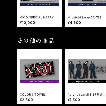
ViViD SPECIAL HAPPY BA
Midnight Leap:26 TEE
G
¥10,000
¥4,500
その他の商品
COLORS TOWEL
Acrylic stand（3.27豊洲PI
T/ランダム）
¥2,500
¥1,500