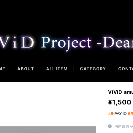
ME
ABOUT
ALL ITEM
CATEGORY
CONT
ViViD am
¥1,500
別途送料が