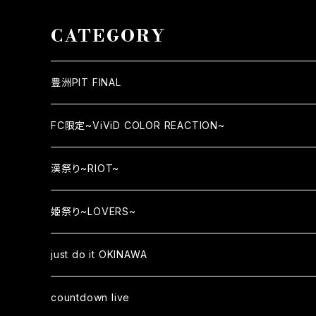
CATEGORY
豊洲PIT FINAL
FC限定~ViViD COLOR REACTION~
漢祭り~RIOT~
姫祭り~LOVERS~
just do it OKINAWA
countdown live