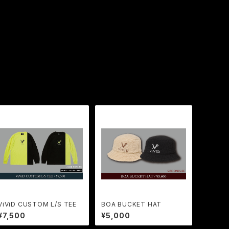
ViViD CUSTOM L/S TEE
BOA BUCKET HAT
¥7,500
¥5,000