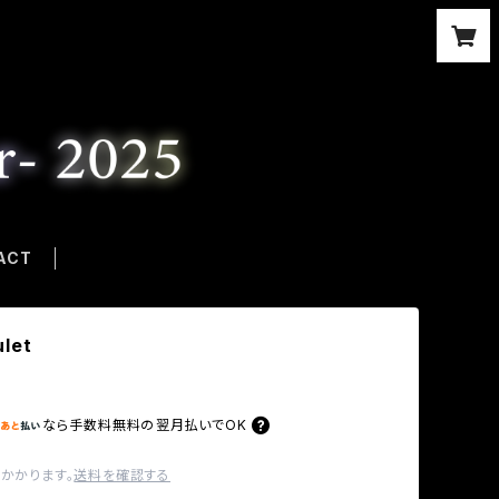
ACT
ulet
なら
手数料無料の
翌月払いでOK
かかります。
送料を確認する