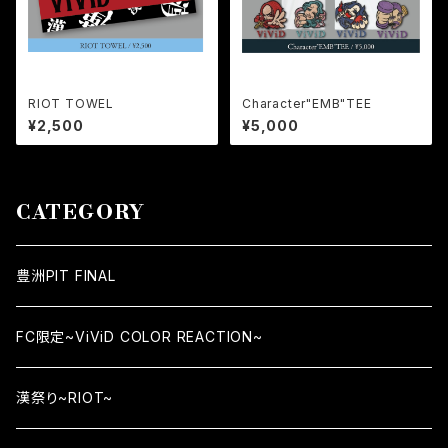
RIOT TOWEL
Character"EMB"TEE
¥2,500
¥5,000
CATEGORY
豊洲PIT FINAL
FC限定~ViViD COLOR REACTION~
漢祭り~RIOT~