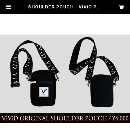
SHOULDER POUCH | ViViD Pro
ject -Dear- ONLINE SHOP